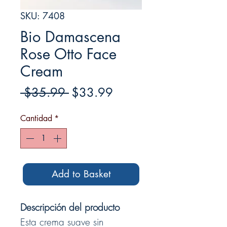
SKU: 7408
Bio Damascena
Rose Otto Face
Cream
Precio
Precio
 $35.99 
$33.99
de
Cantidad
*
oferta
Add to Basket
Descripción del producto
Esta crema suave sin