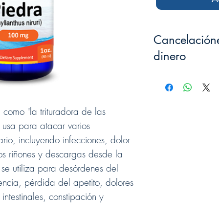
Cancelación
dinero
Reembolso de din
por su compra o p
Lamentablemente el
reembolsado. Aque
como "la trituradora de las
tienen devolución.
e usa para atacar varios
ario, incluyendo infecciones, dolor
Importante:
La mercan
sellada en su empaque
los riñones y descargas desde la
Todo cliente será res
 se utiliza para desórdenes del
envío de toda mercanc
número de rastreo de
lencia, pérdida del apetito, dolores
información debe ser
intestinales, constipación y
momento que es depos