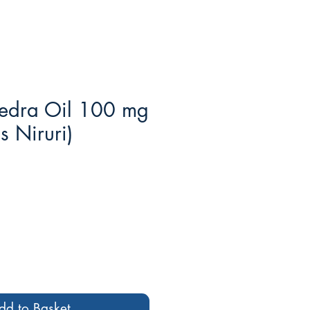
edra Oil 100 mg
s Niruri)
o
dd to Basket