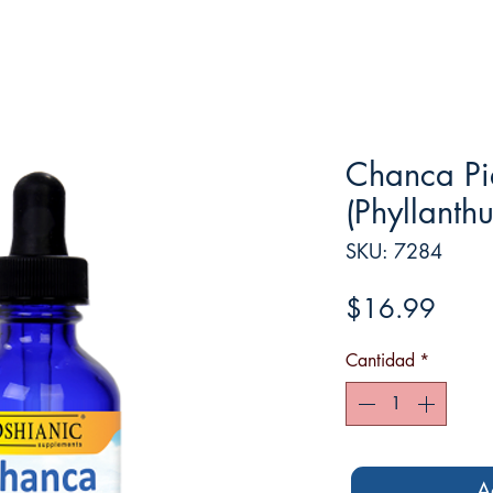
Chanca Pi
(Phyllanthu
SKU: 7284
Preci
$16.99
Cantidad
*
A