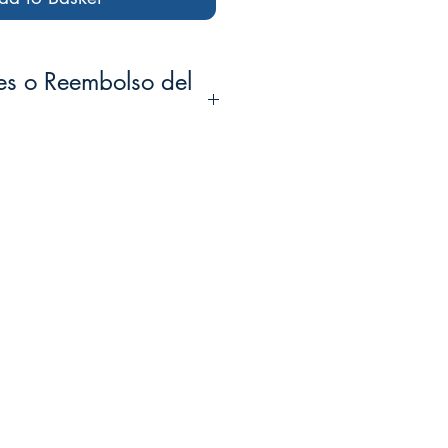
es o Reembolso del
ero
se le reembolsará lo que pagó
or parte de la misma + impuestos.
 cargo de envío inicial no será
llos productos en liquidación no
cía a ser retornada
debe estar
 original y en óptimas condiciones.
ponsable por el costo de manejo y
ía a retornar, la misma debe tener
USPS (Tracking No) esta
compartida con nosotros en el
itada en el correo
.