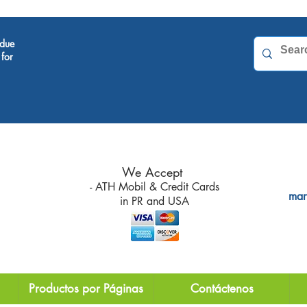
 due
for
We Accept
- ATH Mobil & Credit Cards
mar
in PR and
USA
Productos por Páginas
Contáctenos