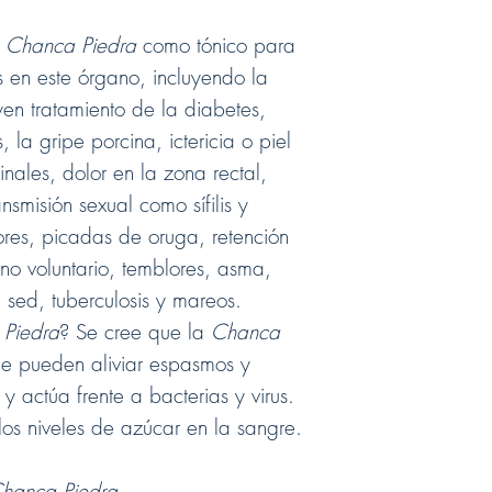
Tan pronto nosotros r
verifiquemos su condi
a
Chanca Piedra
como tónico para
que pagó + impuestos
 en este órgano, incluyendo la
días laborables sí pag
con ATH Móvil, puede
uyen tratamiento de la diabetes,
luego de recibido la
s, la gripe porcina, ictericia o piel
Las cancelaciones
nales, dolor en la zona rectal,
horas luego de co
smisión sexual como sífilis y
que una de nuestra
ores, picadas de oruga, retención
mismo día de su c
2:00 PM
 no voluntario, temblores, asma,
, sed, tuberculosis y mareos.
De tener alguna duda
el 787-718-1366 o lle
Piedra
? Se cree que la
Chanca
mensaje de ser neces
e pueden aliviar espasmos y
 y actúa frente a bacterias y virus.
os niveles de azúcar en la sangre.
C
hanca Piedra