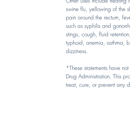
Other uses include treating d
swine flu, yellowing of the 
pain around the rectum, feve
such as syphilis and gonorrh
stings, cough, fluid retention
typhoid, anemia, asthma, bron
dizziness.
*These statements have not
Drug Administration. This pr
treat, cure, or prevent any 
Compre comodamente desde su hoga