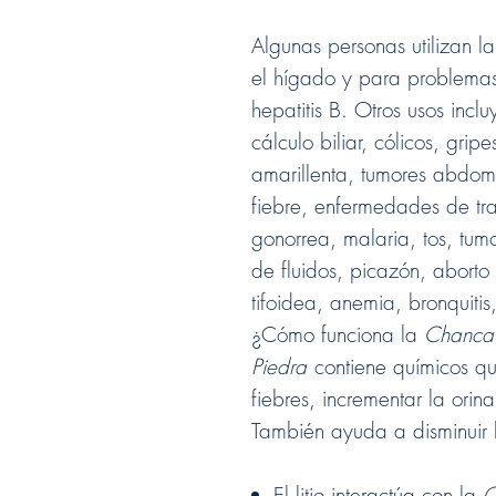
Algunas personas utilizan l
el hígado y para problemas
hepatitis B. Otros usos incl
cálculo biliar, cólicos, gripe
amarillenta, tumores abdomi
fiebre, enfermedades de tran
gonorrea, malaria, tos, tum
de fluidos, picazón, aborto
tifoidea, anemia, bronquitis
¿Cómo funciona la
Chanca 
Piedra
contiene químicos qu
fiebres, incrementar la orina
También ayuda a disminuir l
El litio interactúa con la