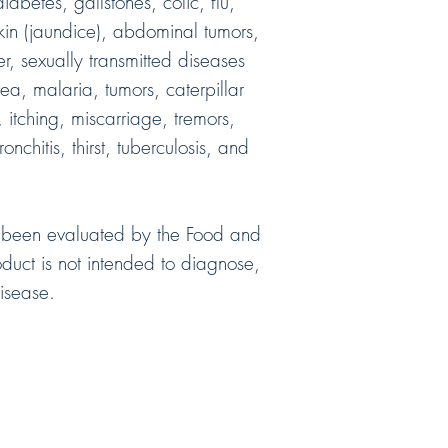
iabetes, gallstones, colic, flu,
skin (jaundice), abdominal tumors,
r, sexually transmitted diseases
ea, malaria, tumors, caterpillar
, itching, miscarriage, tremors,
chitis, thirst, tuberculosis, and
 been evaluated by the Food and
oduct is not intended to diagnose,
disease.
r y reciba su compra al
Política de Privacidad Eng