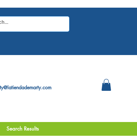
ty@latiendademarty.com
Search Results