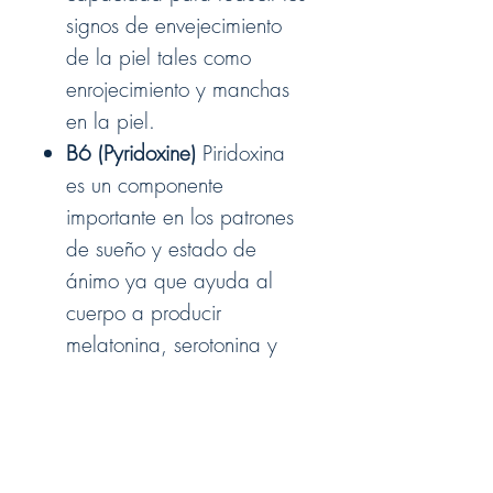
signos de envejecimiento
de la piel tales como
enrojecimiento y manchas
en la piel.
B6 (Pyridoxine
)
Piridoxina
es un componente
importante en los patrones
de sueño y estado de
ánimo ya que ayuda al
cuerpo a producir
melatonina, serotonina y
norepinefrina, una hormona
del estrés. Puede reducir la
inflamación en las personas
con condiciones, como la